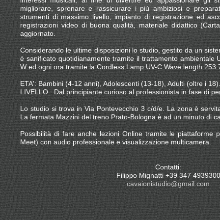
interessi musicali, al fine di divertire ed appassionare gli st
migliorare, spronare e rassicurare i più ambiziosi e prepara
strumenti di massimo livello, impianto di registrazione ed ascol
registrazioni video di buona qualità, materiale didattico (Car
aggiornato.
Considerando le ultime disposizioni lo studio, gestito da un sis
è sanificato quotidianamente tramite il trattamento ambiental
W ed ogni ora tramite la Cordless Lamp UV-C Wave length 253
ETA': Bambini (4-12 anni), Adolescenti (13-18), Adulti (oltre i 18)
LIVELLO : Dal principiante curioso al professionista in fase di p
Lo studio si trova in Via Pontevecchio 3 c/d/e. La zona è servit
La fermata Mazzini del treno Prato-Bologna è ad un minuto di 
Possibilità di fare anche lezioni Online tramite le piattaforme
Meet) con audio professionale e visualizzazione multicamera.
Contatti:
Filippo Mignatti +39 347 493930
cavaionistudio@gmail.com