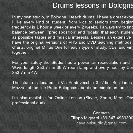
Drums lessons in Bologn
In my own studio, in Bologna, I teach drums, I have a great ex
I like every kind of student, from kids to seniors from beg
frequency is 1 hour a week or every 2 weeks. I always try to fin
balance between "predisposition" and "goals" that each studen
as possible tastes and musical interests. Besides an extensive 
have the original versions of VHS and DVD teaching methods, t
charts, original Minus One for each type of study, CDs and viny
together.
For your safety the Studio has a power air recirculation and i
Wave length 253.7 nm 38 W room lamp and every hour by Co
253.7 nm 4W.
The studio is located in Via Pontevecchio 3 c/d/e. Bus Lines
Mazzini of the line Prato-Bolognais about one minute on foot.
I'm also available for Online Lesson (Skype, Zoom, Meet, Ob
professional audio.
Contacts:
Filippo Mignatti +39 347 493930
cavaionistudio@gmail.com